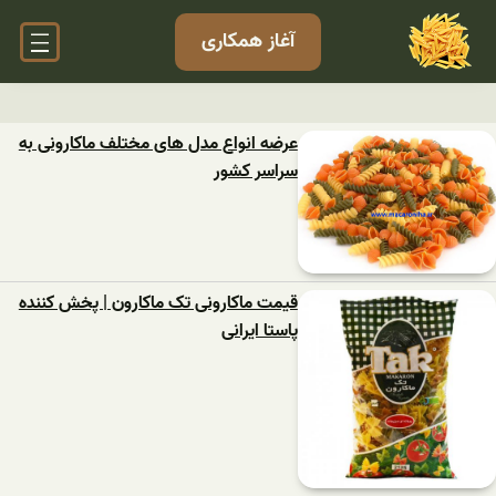
آغاز همکاری
عرضه انواع مدل های مختلف ماکارونی به
سراسر کشور
قیمت ماکارونی تک ماکارون | پخش کننده
پاستا ایرانی