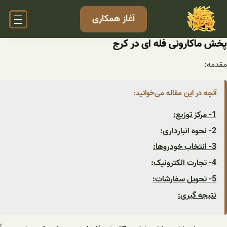
فتن
آغاز همکاری
ه
حتوا
پخش ماکارونی فله ای در کرج
مقدمه:
آنچه در این مقاله می‌خوانید:
1- مرکز توزیع:
2- نحوه انبارداری:
3- انتخاب خودروها:
4- تجارت الکترونیک:
5- تحویل سفارشات:
نتیجه گیری: