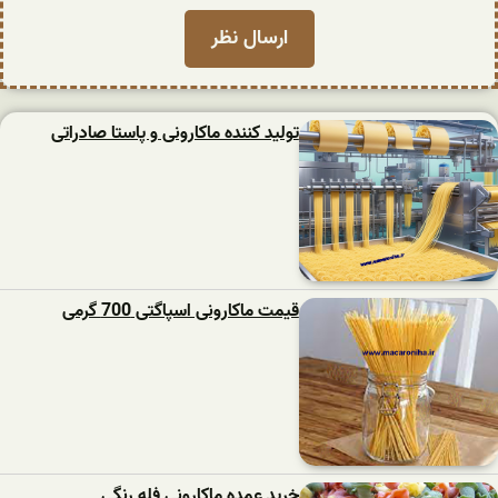
تولید کننده ماکارونی و پاستا صادراتی
قیمت ماکارونی اسپاگتی 700 گرمی
خرید عمده ماکارونی فله رنگی