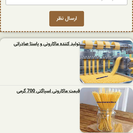
تولید کننده ماکارونی و پاستا صادراتی
قیمت ماکارونی اسپاگتی 700 گرمی