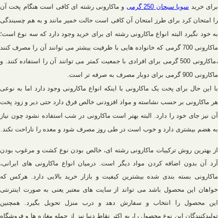
رای خرید
سویا سبحان 250 گرمی
و ماکارونی رشته ای کافی است هنگام پخت آن
را امتحان کرد برای طرز امتحان آن کافی است حالت خمیر مانند و به هم چسبندگی
به خود نگیرد البته انواع ماکارونی رشته ای برای خرید وجود دارد که سه نوع است؛
ماکارونی 700 گرمی که خانواده هایی با ظرفیت بیشتر می توانند آن را مصرف کنند
،ماکارونی 500 گرمی برای افرادی با جمعیت کمتر می توانند آن را استفاده کنند. و
ماکارونی 900 گرمی برای دوبار مصرف به صرفه تر است.
با این حال برای پخت یک ماکارونی با اینکه انواع ماکارونی وجود دارد اما به نوعی
هر ماکارونی بر حسب نشاسته و مواد افزودنی خالص فرق دارد حتی دیر و زود پخت
آن نیز جای خود را دارد. البته بهتر است ماکارونی در شب استفاده نشود چون نیاز
به هضم بیشتری دارد و خوب است در طی روز مصرف شود و معده را ناراحت نکند.
از بهترین روش ترکیبات ماکارونی رشته ای، خالص بودن نوع کشت و مرغوب بودن
رد ‌آن بدون اضافه کردن مواد دیگر است.
درمیان انواع ماکارونی های ایرانی،
ماکارونی بسته بندی شده بیشترین کیفیت و بازار خرید بالایی دارد. هرکس که
خواهان این محصول باشد می تواند از سایت های معتبر یعنی به صورت اینترنتی
این محصول را انتخاب و سفارش دهد و درب منزل تحویل بگیرد. همچنین
تولیدکنندگان این نوع محصول را، به اکثر نقاط دنیا نیز از جمله مغازه ها و فروشگاه