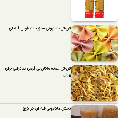
فروش ماکارونی سبزیجات فرمی فله ای
فروش عمده ماکارونی فرمی صادراتی برای
عراق
پخش ماکارونی فله ای در کرج