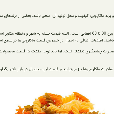
رند ماکارونی، کیفیت و محل تولید آن، متغیر باشد. بعضی از برندهای مشه
براساس آمارهای اخیر، میانیگن قیمت ماکارونی 400 گرمی در افغانستان بین 30 تا 60 افغانی ا
 باشند. اطلاعات اضافی به اجمال در خصوص قیمت ماکارونی‌ها در سطح است
 و تغییرات چشمگیری نداشته است. اما باید توجه داشت که قیمت محصولات 
ادرات ماکارونی‌ها نیز می‌توانند بر قیمت این محصول در بازار تأثیر بگذارن