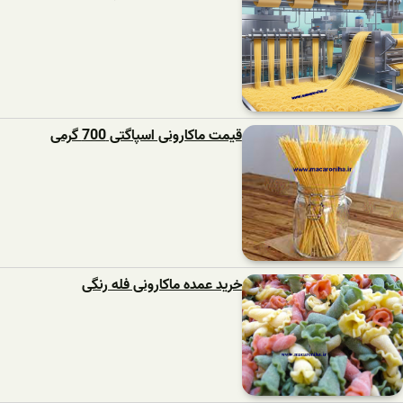
قیمت ماکارونی اسپاگتی 700 گرمی
خرید عمده ماکارونی فله رنگی