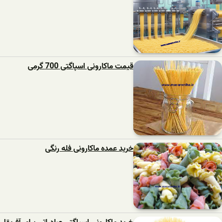
قیمت ماکارونی اسپاگتی 700 گرمی
خرید عمده ماکارونی فله رنگی