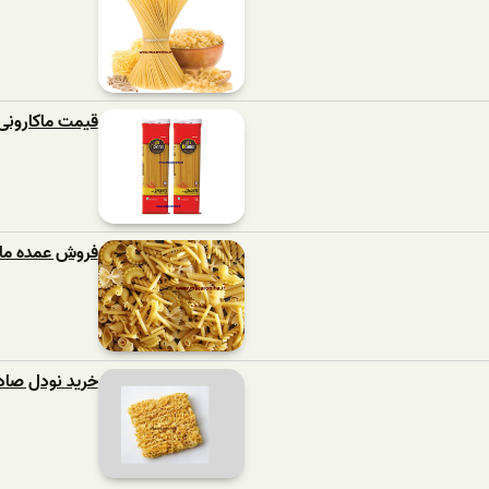
قیمت ماکارونی 400 گرمی برای افغانست
فروش عمده ماکا
خرید نودل صاد