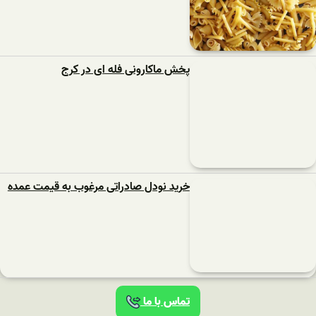
پخش ماکارونی فله ای در کرج
خرید نودل صادراتی مرغوب به قیمت عمده
تماس با ما