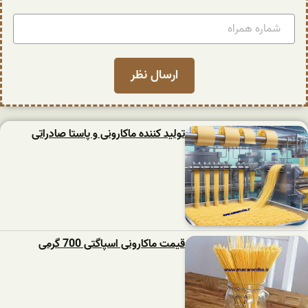
تولید کننده ماکارونی و پاستا صادراتی
قیمت ماکارونی اسپاگتی 700 گرمی