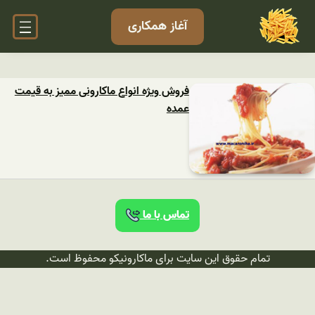
آغاز همکاری
فروش ویژه انواع ماکارونی ممیز به قیمت
عمده
تماس با ما
تمام حقوق این سایت برای ماکارونیکو محفوظ است.