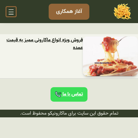
آغاز همکاری
فروش ویژه انواع ماکارونی ممیز به قیمت
عمده
تماس با ما
تمام حقوق این سایت برای ماکارونیکو محفوظ است.