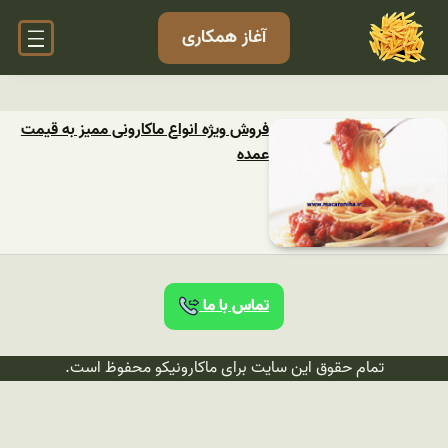
آغاز همکاری
فروش ویژه انواع ماکارونی ممیز به قیمت
عمده
تماس با ما
تمام حقوق این سایت برای ماکارونیکو محفوظ است.