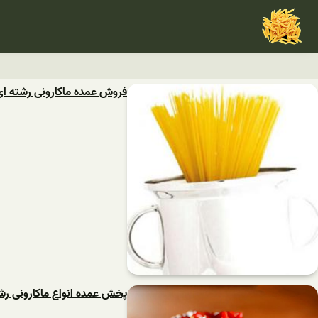
فروش عمده ماکارونی رشته ای 500 گرم
پخش عمده انواع ماکارونی رشته ای 0