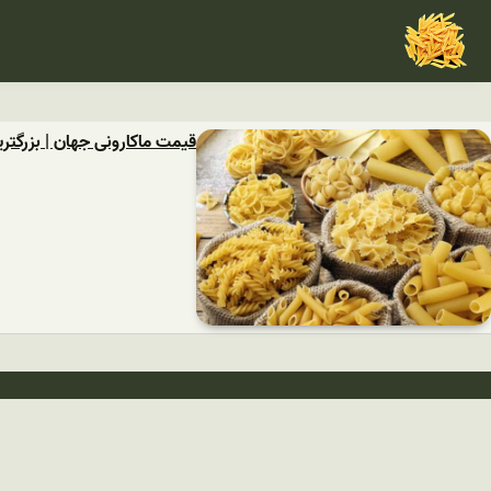
قیمت ماکارونی جهان | بزرگتری