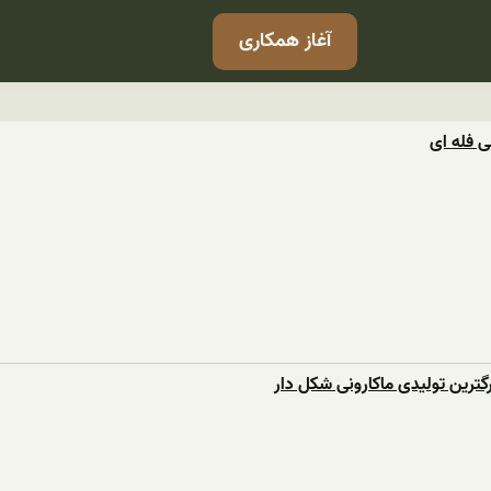
آغاز همکاری
 فله ای
رگترین تولیدی ماکارونی شکل دار